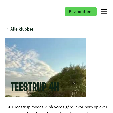
Bliv medlem
Alle klubber
TEESTRUP 4H
I 4H Teestrup mødes vi på vores gård, hvor børn oplever