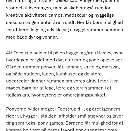
dyr, natur og et stærkt fællesskab. Ponyerne fylder en
stor del af hverdagen, men vi skaber også rum for
kreative aktiviteter, camps, madskoler og hyggelige
sæsonarrangementer året rundt. Her får børn mulighed
for at lære, lege og udvikle sig i trygge rammer sammen
med både dyr og venner.
4H Teestrup holder til på en hyggelig gård i Haslev, hvor 
hverdagen er fyldt med dyr, nærvær og gode oplevelser. 
Gården rummer ponyer, får, kaniner, katte og marsvin, 
og både stalden, laden, klubhuset og de store 
udearealer danner rammen om vores aktiviteter. Her 
mødes børn for at lege, lære og være sammen i et 
fællesskab, hvor dyrene er omdrejningspunktet.
Ponyerne fylder meget i Teestrup 4H, og året igennem 
rider vi, hygger i stalden, afholder små stævner og laver 
ting som f.eks. pony games. Børnene får mulighed for at 
komme helt tæt på deres favorit pony gennem vores 