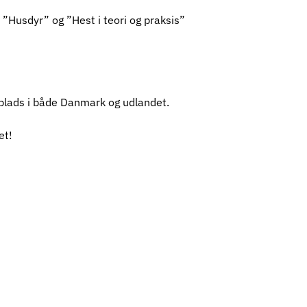
 ”Husdyr” og ”Hest i teori og praksis”
plads i både Danmark og udlandet.
et!