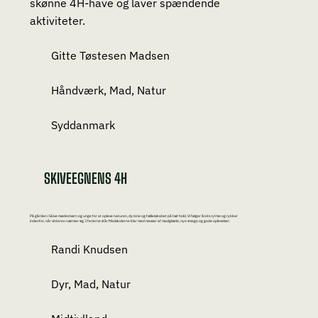
skønne 4H-have og laver spændende
aktiviteter.
Gitte Tøstesen Madsen
Håndværk, Mad, Natur
Syddanmark
SKIVEEGNENS 4H
På gården i Skive mødes børn og unge for at opleve naturen, dyrene og fællesskabet på tæt hold. Vi følger årets rytme og rykker
indenfor, når vinteren nærmer sig. I ferierne står Madskolerne klar med masser af madglæde, nye smage og gode oplevelser.
Randi Knudsen
Dyr, Mad, Natur