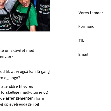
Vores temaer
Formand
Tlf.
arte en aktivitet med
Email
åndværk.
 til, at vi også kan få gang
ørn og unge?
lle aldre til vores 
 forskellige madkulturer og 
nde 
arrangementer
 i form 
og oplevelsesdage i og 