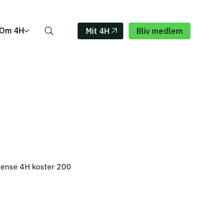
Om 4H
Mit 4H
Bliv medlem
ense 4H koster 200