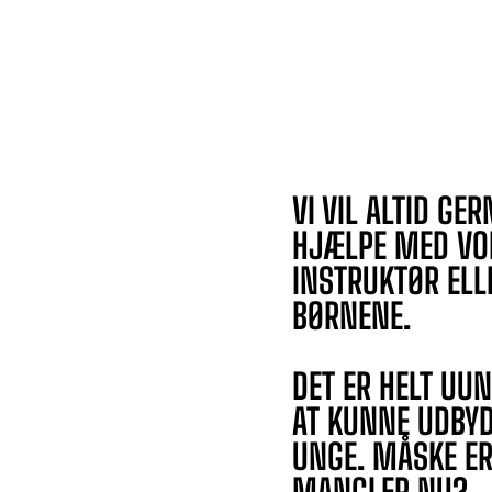
VI VIL ALTID GER
HJÆLPE MED VO
INSTRUKTØR ELL
BØRNENE.
DET ER HELT UU
AT KUNNE UDBYD
UNGE. MÅSKE ER 
MANGLER NU?