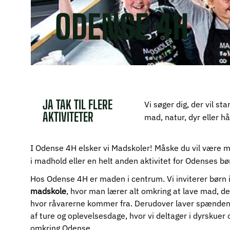
ODENSE 4H
JA TAK TIL FLERE
Vi søger dig, der vil st
AKTIVITETER
mad, natur, dyr eller h
I Odense 4H elsker vi Madskoler! Måske du vil være med
i madhold eller en helt anden aktivitet for Odenses b
Hos Odense 4H er maden i centrum. Vi inviterer børn i a
madskole
, hvor man lærer alt omkring at lave mad, de
hvor råvarerne kommer fra. Derudover laver spænde
af ture og oplevelsesdage, hvor vi deltager i dyrskuer 
omkring Odense.