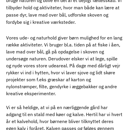
bruge naturen og blive en del af et dejligt fællesskab. Vi
tilbyder hold og aktiviteter, hvor man både kan lære at
passe dyr, lave mad over bål, udforske skoven og
fordybe sig i kreative værksteder.
Vores ude- og naturhold giver børn mulighed for en lang 
række aktiviteter. Vi bruger bl.a. tiden på at fiske i åen, 
lave mad over bål, gå på opdagelse i skoven og 
undersøge naturen. Derudover elsker vi at lege, spille 
og nyde vores store udeareal. På dage med dårligt vejr 
rykker vi ind i hytten, hvor vi laver sjove og lidt skøre 
projekter som f.eks græskar af karton og 
nylonstrømper, filte, gendyrke i æggebakker og andre 
kreative eksperimenter.
Vi er så heldige, at vi på en nærliggende gård har 
adgang til en stald med køer og kalve. Hertil har vi hvert 
år et kalvehold, hvor børnene bliver tilknyttet deres 
egen kalv i foråret. Kalven passes og følges gennem 