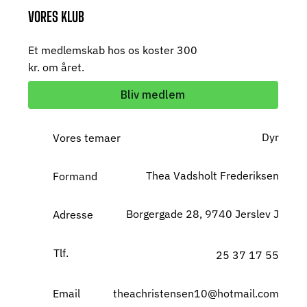
VORES KLUB
Et medlemskab hos os koster 300
kr. om året.
Bliv medlem
Dyr
Vores temaer
Thea Vadsholt Frederiksen
Formand
Borgergade 28, 9740 Jerslev J
Adresse
Tlf.
25 37 17 55
Email
theachristensen10@hotmail.com