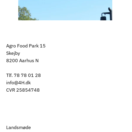
Agro Food Park 15
Skejby
8200 Aarhus N
Tlf. 78 78 01 28
info@4H.dk
CVR 25854748
Landsmøde