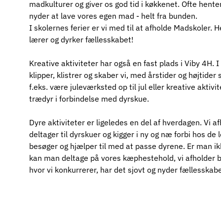
madkulturer og giver os god tid i køkkenet. Ofte henter
nyder at lave vores egen mad - helt fra bunden.
I skolernes ferier er vi med til at afholde Madskoler. H
lærer og dyrker fællesskabet!
Kreative aktiviteter har også en fast plads i Viby 4H. 
klipper, klistrer og skaber vi, med årstider og højtider
f.eks. være juleværksted op til jul eller kreative aktiv
trædyr i forbindelse med dyrskue.
Dyre aktiviteter er ligeledes en del af hverdagen. Vi a
deltager til dyrskuer og kigger i ny og næ forbi hos de l
besøger og hjælper til med at passe dyrene. Er man ik
kan man deltage på vores kæphestehold, vi afholder b
hvor vi konkurrerer, har det sjovt og nyder fællesskabe