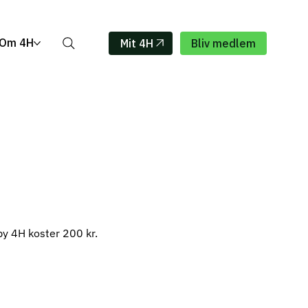
Om 4H
Mit 4H
Bliv medlem
y 4H koster 200 kr.