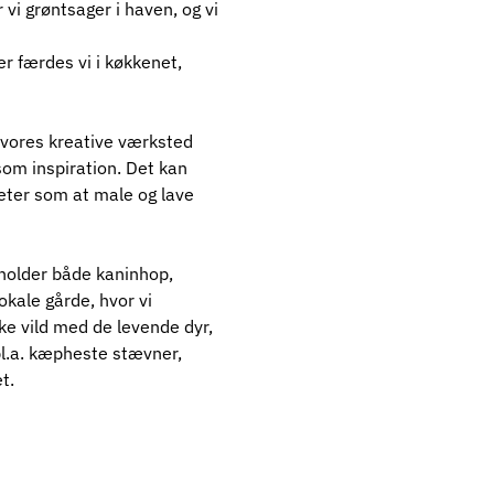
 vi grøntsager i haven, og vi 
er færdes vi i køkkenet, 
I vores kreative værksted 
 som inspiration. Det kan 
iteter som at male og lave 
fholder både kaninhop, 
okale gårde, hvor vi 
ke vild med de levende dyr, 
l.a. kæpheste stævner, 
t. 