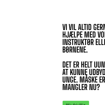
VI VIL ALTID GER
HJÆLPE MED VO
INSTRUKTØR ELL
BØRNENE.
DET ER HELT UU
AT KUNNE UDBYD
UNGE. MÅSKE ER 
MANGLER NU?