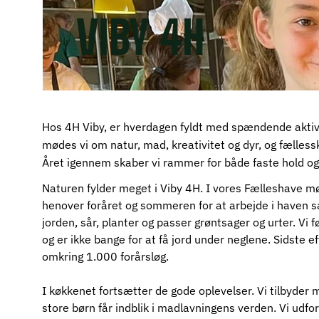
VIBY 4H
Hos 4H Viby, er hverdagen fyldt med spændende aktivi
mødes vi om natur, mad, kreativitet og dyr, og fællessk
Året igennem skaber vi rammer for både faste hold o
Naturen fylder meget i Viby 4H. I vores Fælleshave m
henover foråret og sommeren for at arbejde i haven s
jorden, sår, planter og passer grøntsager og urter. Vi f
og er ikke bange for at få jord under neglene. Sidste ef
omkring 1.000 forårsløg. 
I køkkenet fortsætter de gode oplevelser. Vi tilbyder m
store børn får indblik i madlavningens verden. Vi udfor