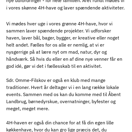
nye udfordringer - for hele familien. Året rundt mødes vi
i vores skønne 4H-have og laver spændende aktiviteter.
Vi mødes hver uge i vores grønne 4H-have, hvor vi 
sammen laver spændende projekter. Vi udforsker 
haven, laver bål, bager, bygger, er kreative eller noget 
helt andet. Fælles for os alle er nemlig, at vi er 
nysgerrige på at lære nyt om mad, natur, dyr og 
håndværk. Så hvis du eller en af dine nye venner får en 
god idé, gør vi det i fællesskab til en aktivitet.
Sdr. Omme-Filskov er også en klub med mange 
traditioner. Hvert år deltager vi i en lang række lokale 
events. Sammen med os kan du komme med til Åbent 
Landbrug, børnedyrskue, overnatninger, byfester og 
meget, meget mere. 
4H-haven er også din chance for at få din egen lille 
køkkenhave, hvor du kan gro lige præcis det, du 