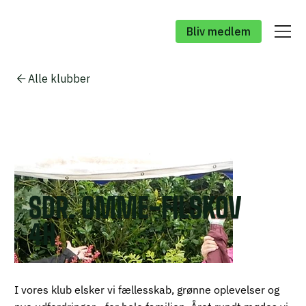
Bliv medlem
Alle klubber
SDR. OMME-FILSKOV
4H
I vores klub elsker vi fællesskab, grønne oplevelser og