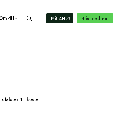
Om 4H
Mit 4H
Bliv medlem
dfalster 4H koster