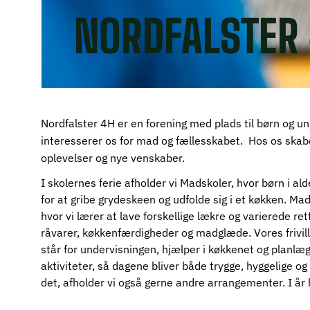
NORDFALSTER
Nordfalster 4H er en forening med plads til børn og unge
interesserer os for mad og fællesskabet. Hos os skab
oplevelser og nye venskaber.
I skolernes ferie afholder vi Madskoler, hvor børn i al
for at gribe grydeskeen og udfolde sig i et køkken. Ma
hvor vi lærer at lave forskellige lækre og varierede ret
råvarer, køkkenfærdigheder og madglæde. Vores frivil
står for undervisningen, hjælper i køkkenet og planlæg
aktiviteter, så dagene bliver både trygge, hyggelige og
det, afholder vi også gerne andre arrangementer. I år h