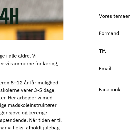
 4H
Vores temaer
Formand
Tlf.
 i alle aldre. Vi
er vi rammerne for læring,
Email
deren 8–12 år får mulighed 
Facebook
dskolerne varer 3-5 dage, 
ter. Her arbejder vi med 
lige madskoleinstruktører 
ger sjove og lærerige 
 spændende. Når tiden er til 
ar vi f.eks. afholdt julebag.