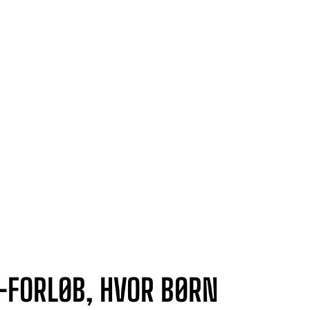
Hold og events
Inspiration
Find klub
Bliv frivillig
H-FORLØB, HVOR BØRN