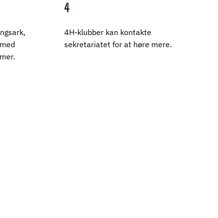
4
ingsark,
4H-klubber kan kontakte
t med
sekretariatet for at høre mere.
omer.