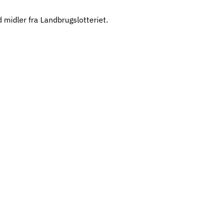
d midler fra Landbrugslotteriet.
Landsmøde
Kontakt
4H Instagram
4H Facebook
Samarbejdspartnere