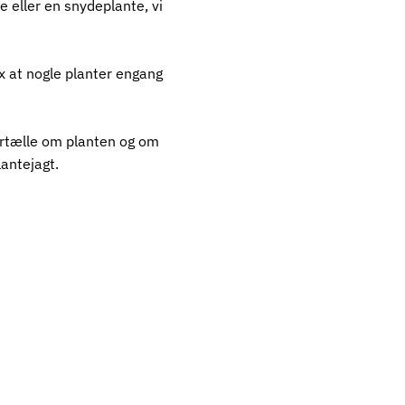
e eller en snydeplante, vi
fx at nogle planter engang
 fortælle om planten og om
lantejagt.