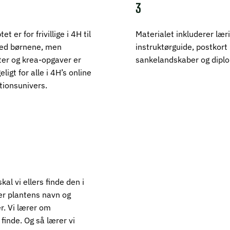
3
Materialet inkluderer lær
t er for frivillige i 4H til
instruktørguide, postkor
ed børnene, men
sankelandskaber og dipl
ter og krea-opgaver er
eligt for alle i 4H’s online
tionsunivers.
al vi ellers finde den i
er plantens navn og
r. Vi lærer om
 finde. Og så lærer vi