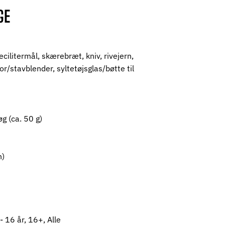
GE
cilitermål, skærebræt, kniv, rivejern,
r/stavblender, syltetøjsglas/bøtte til
øg (ca. 50 g)
en)
 - 16 år, 16+, Alle