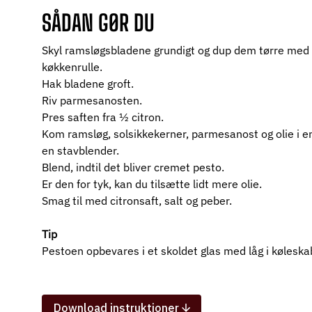
SÅDAN GØR DU
Skyl ramsløgsbladene grundigt og dup dem tørre med e
køkkenrulle. 
Hak bladene groft.  
Riv parmesanosten.  
Pres saften fra 1⁄2 citron.  
Kom ramsløg, solsikkekerner, parmesanost og olie i en
en stavblender.  
Blend, indtil det bliver cremet pesto. 
Er den for tyk, kan du tilsætte lidt mere olie.  
Smag til med citronsaft, salt og peber.  
Tip
Pestoen opbevares i et skoldet glas med låg i køleskab