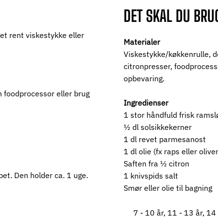
DET SKAL DU BRU
t rent viskestykke eller 
Materialer
Viskestykke/køkkenrulle, de
citronpresser, foodprocesso
opbevaring.
 foodprocessor eller brug 
Ingredienser
1 stor håndfuld frisk ramsl
1⁄2 dl solsikkekerner
1 dl revet parmesanost
1 dl olie (fx raps eller oliv
Saften fra 1⁄2 citron
et. Den holder ca. 1 uge. 
1 knivspids salt
Smør eller olie til bagning
7 - 10 år, 11 - 13 år, 14