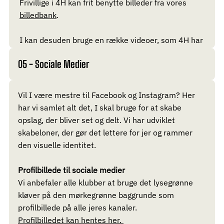
Frivillige i 4H kan frit benytte billeder fra vores
billedbank
.
I kan desuden bruge en række videoer, som 4H har
fået lavet til at markedsføre organisationen.
05 - Sociale Medier
Find alle videoer her.
Vil I være mestre til Facebook og Instagram? Her
har vi samlet alt det, I skal bruge for at skabe
opslag, der bliver set og delt. Vi har udviklet
skabeloner, der gør det lettere for jer og rammer
den visuelle identitet.
Profilbillede til sociale medier
Vi anbefaler alle klubber at bruge det lysegrønne
kløver på den mørkegrønne baggrunde som
profilbillede på alle jeres kanaler.
Profilbilledet kan hentes her.